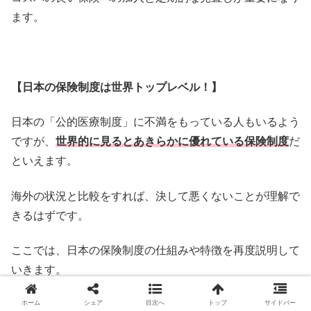
ます。
【日本の保険制度は世界トップレベル！】
日本の「公的医療制度」に不満をもっている人もいるよう
ですが、
世界的に見るとあきらかに優れている保険制度
だ
といえます。
海外の状況と比較をすれば、
決して悪くないことが理解で
きるはずです。
ここでは、
日本の保険制度の仕組みや特徴を再度説明して
いきます。
基本的な部分は繰り返しになる所もありますが、
覚えてほ
ホーム
シェア
目次へ
トップ
サイドバー