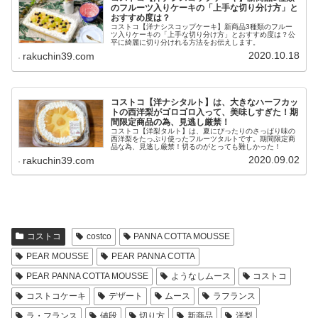
のフルーツ入りケーキの「上手な切り分け方」と
おすすめ度は？
コストコ【洋ナシスコップケーキ】新商品3種類のフルー
ツ入りケーキの「上手な切り分け方」とおすすめ度は？公
平に綺麗に切り分けれる方法をお伝えします。
2020.10.18
rakuchin39.com
コストコ【洋ナシタルト】は、大きなハーフカッ
トの西洋梨がゴロゴロ入って、美味しすぎた！期
間限定商品の為、見逃し厳禁！
コストコ【洋梨タルト】は、夏にぴったりのさっぱり味の
西洋梨をたっぷり使ったフルーツタルトです。期間限定商
品な為、見逃し厳禁！切るのがとっても難しかった！
2020.09.02
rakuchin39.com
コストコ
costco
PANNA COTTA MOUSSE
PEAR MOUSSE
PEAR PANNA COTTA
PEAR PANNA COTTA MOUSSE
ようなしムース
コストコ
コストコケーキ
デザート
ムース
ラフランス
ラ・フランス
値段
切り方
新商品
洋梨