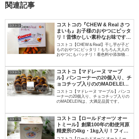
関連記事
コストコの『CHEW & Real さつ
コストコ
まいも』お子様のおやつにピッタ
リ！昔懐かしい素朴なお味です
よ！！
コストコ【CHEW＆Real】干し芋が子ど
ものおやつにピッタリ！もちろん大人の
おやつにもバッチリ！着色料や添加物な
どが一切使用されていないので安心安全
な韓国お菓子です！韓国ではダイエット
おやつとしても女性に人気らいいです。
コストコ【マドレーヌ マーブ
コストコ
ル】パンコーナーの20個入り、チ
ョコチップ入りののMADELEIN
は、大満足品質です。
コストコ【マドレーヌ マーブル】パンコ
ーナーの20個入り、チョコチップ入りの
のMADELEINは、大満足品質です。
コストコ【ロールドオーツ オー
コストコ
トミール】創業100年の勅使河原
精麦所の4kg・1kg入り！フィン
ランド・オーストラリア オーツ
コストコ【ロールドオーツ オートミー