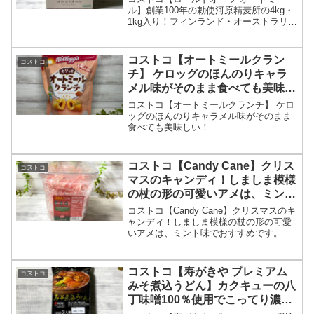
麦使用。
ル】創業100年の勅使河原精麦所の4kg・
1kg入り！フィンランド・オーストラリア
オーツ麦使用。
コストコ【オートミールクラン
コストコ
チ】 ケロッグのほんのりキャラ
メル味がそのまま食べても美味し
い！
コストコ【オートミールクランチ】 ケロ
ッグのほんのりキャラメル味がそのまま
食べても美味しい！
コストコ【Candy Cane】クリス
コストコ
マスのキャンディ！しましま模様
の杖の形の可愛いアメは、ミント
味でおすすめです。
コストコ【Candy Cane】クリスマスのキ
ャンディ！しましま模様の杖の形の可愛
いアメは、ミント味でおすすめです。
コストコ【寿がきや プレミアム
コストコ
みそ煮込うどん】カクキューの八
丁味噌100％使用でこってり濃厚
本格的な味噌煮込みです。