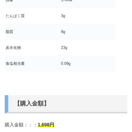
たんぱく質
3g
脂質
8g
炭水化物
23g
食塩相当量
0.09g
【購入金額】
購入金額：：：
1,698
円