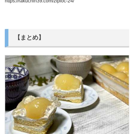
https://rakuchin39.com/ziploc-24/
【まとめ】