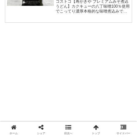
コストコ【寿がきや プレミアムみそ煮込
うどん】カクキューの八丁味噌100％使用
でこってり濃厚本格的な味噌煮込みで
す。
ホーム
シェア
目次へ
トップ
サイドバー