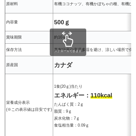
原材料
有機ココナッツ、有機かぼちゃの種、有機ひ
500ｇ
内容量
賞味期限
約10ヶ月
保存方法
直射日光や高温多湿を避け、涼しい場所で保
スクロールできます
カナダ
原産国
1食(20ｇ)当たり
エネルギー：
110kcal
栄養成分表示
たんぱく質：2ｇ
(※この表示値は目安です)
脂質：9ｇ
炭水化物：7ｇ
食塩相当量：0.09ｇ