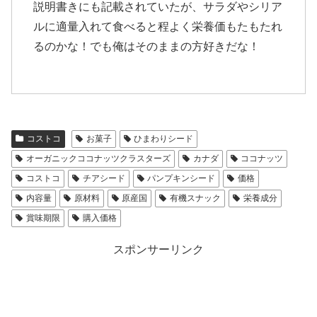
説明書きにも記載されていたが、サラダやシリア
ルに適量入れて食べると程よく栄養価もたもたれ
るのかな！でも俺はそのままの方好きだな！
コストコ
お菓子
ひまわりシード
オーガニックココナッツクラスターズ
カナダ
ココナッツ
コストコ
チアシード
パンプキンシード
価格
内容量
原材料
原産国
有機スナック
栄養成分
賞味期限
購入価格
スポンサーリンク