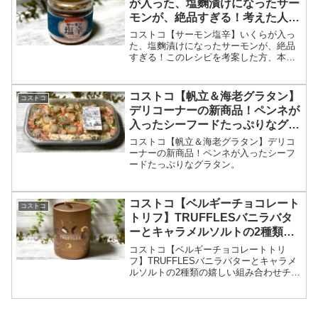
が入った、塩麴漬けになったサー
モンが、絶品すぎる！考えた人天
才！
コストコ【サーモン塩辛】いくらが入っ
た、塩麴漬けになったサーモンが、絶品
すぎる！このレシピを考案した方、本当
に天才です。
コストコ【帆立＆海老グラタン】
コストコ
デリコーナーの新商品！ペンネが
入ったシーフードたっぷりなグラ
タン。
コストコ【帆立＆海老グラタン】デリコ
ーナーの新商品！ペンネが入ったシーフ
ードたっぷりなグラタン。
コストコ【ベルギーチョコレート
コストコ
トリフ】TRUFFLESバニラバタ
ーとキャラメルソルトの2種類の
嬉しい組み合わせチョコです。
コストコ【ベルギーチョコレートトリ
フ】TRUFFLESバニラバターとキャラメ
ルソルトの2種類の嬉しい組み合わせチョ
コです。