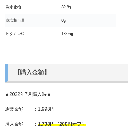
炭水化物
32.8g
食塩相当量
0g
ビタミンC
134mg
【購入金額】
★2022年7月購入時★
通常金額：：：1,998円
購入金額：：：
1,798
円（200円オフ）