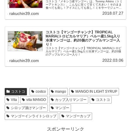
コストコ『メキシコ産マンゴー』は、Tommy Atkins（トミ
ーアトキンス）、こんなに安くて甘くて大きい！そのまま
食べても良し！アイスにしても良し！ミキサーでジュース
にしても良し！ タイ人直伝のマンゴ追熟の仕方も公開！
2018.07.27
rakuchin39.com
コストコ【マンゴーチャンク】TROPICAL
MARIA(トロピカルマリア）ペルー産1.5kg入り
冷凍マンゴーは、約20個のアップルマンゴー入
り！
コストコ【マンゴーチャンク】TROPICAL MARIA(トロピ
カルマリア）ペルー産1.5kg入り冷凍マンゴーは、約20個
のアップルマンゴー入り！
2022.03.06
rakuchin39.com
コストコ
costco
mango
MANGO IN LIGHT SYRUP
Vita
vita MANGO
カップ入りマンゴー
コストコ
シロップ漬けマンゴー
マンゴー
マンゴーインライトシロップ
マンゴーカップ
スポンサーリンク