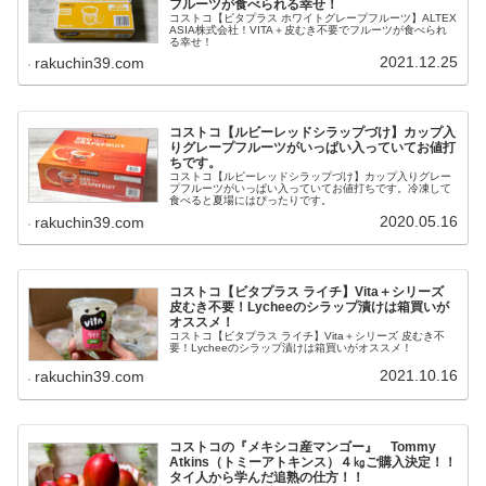
フルーツが食べられる幸せ！
コストコ【ビタプラス ホワイトグレープフルーツ】ALTEX
ASIA株式会社！VITA＋皮むき不要でフルーツが食べられ
る幸せ！
2021.12.25
rakuchin39.com
コストコ【ルビーレッドシラップづけ】カップ入
りグレープフルーツがいっぱい入っていてお値打
ちです。
コストコ【ルビーレッドシラップづけ】カップ入りグレー
プフルーツがいっぱい入っていてお値打ちです。冷凍して
食べると夏場にはぴったりです。
2020.05.16
rakuchin39.com
コストコ【ビタプラス ライチ】Vita＋シリーズ
皮むき不要！Lycheeのシラップ漬けは箱買いが
オススメ！
コストコ【ビタプラス ライチ】Vita＋シリーズ 皮むき不
要！Lycheeのシラップ漬けは箱買いがオススメ！
2021.10.16
rakuchin39.com
コストコの『メキシコ産マンゴー』 Tommy
Atkins（トミーアトキンス）４㎏ご購入決定！！
タイ人から学んだ追熟の仕方！！