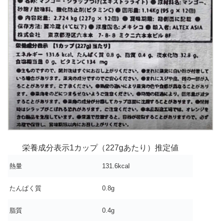
栄養成分表示1カップ（227gあたり）推定値
熱量
131.6kcal
たんぱく質
0.8g
脂質
0.4g