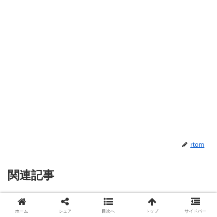
rtom
関連記事
コストコ【テリーヌアソートセッ
コストコ
ホーム
シェア
目次へ
トップ
サイドバー
ト】伊藤ハム！サーモンとチー