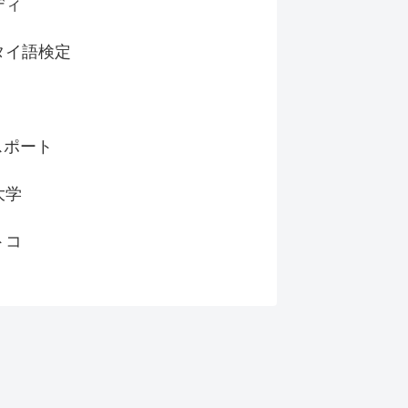
ディ
タイ語検定
スポート
大学
トコ