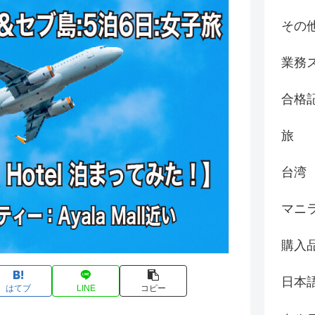
その
業務
合格
旅
台湾
マニ
購入
日本
はてブ
LINE
コピー