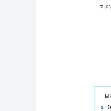
スポ
目
【