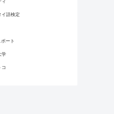
ディ
タイ語検定
スポート
大学
トコ