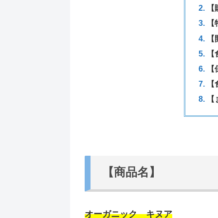
【
【
【
【
【
【
【
【商品名】
オーガニック キヌア