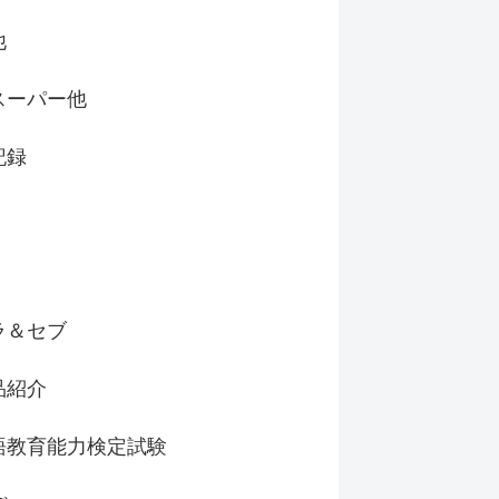
他
スーパー他
記録
ラ＆セブ
品紹介
語教育能力検定試験