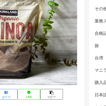
その
業務
合格
旅
台湾
マニ
購入
日本
はてブ
LINE
コピー