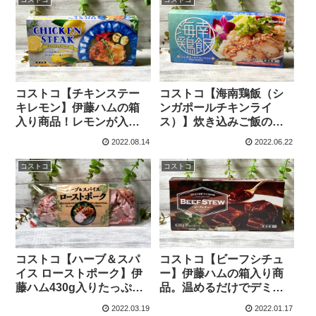
コストコ【チキンステー
コストコ【海南鶏飯（シ
キレモン】伊藤ハムの箱
ンガポールチキンライ
入り商品！レモンが入っ
ス）】炊き込みご飯の
た鶏もも肉1枚のステーキ
素。炊飯器で簡単調理！
2022.08.14
2022.06.22
です。アレンジもおすす
フライパンでも美味しく
め！
できました。
コストコ
コストコ
コストコ【ハーブ＆スパ
コストコ【ビーフシチュ
イス ローストポーク】伊
ー】伊藤ハムの箱入り商
藤ハム430g入りたっぷり
品。温めるだけでデミグ
入ったバジル香る美味し
ラスソースの濃厚なBEEF
2022.03.19
2022.01.17
いスライス焼豚！
STEWが頂けます。