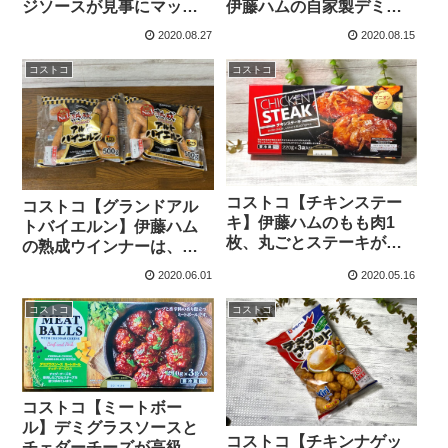
ジソースが見事にマッチ
伊藤ハムの自家製デミグ
したアメリカ風中華料
ラスソースのハンバーグ
2020.08.27
2020.08.15
理！
は、高級レストランの
味！
コストコ
コストコ
コストコ【チキンステー
コストコ【グランドアル
キ】伊藤ハムのもも肉1
トバイエルン】伊藤ハム
枚、丸ごとステーキが胡
の熟成ウインナーは、パ
椒好きにはかなりおすす
リパリの皮が病みつきに
2020.06.01
2020.05.16
めです。
なるよ。
コストコ
コストコ
コストコ【ミートボー
ル】デミグラスソースと
コストコ【チキンナゲッ
チェダーチーズが高級感