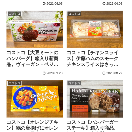
酢豚がいただけます。
は、鶏肉・トッポギ＆チ
2021.06.05
2021.04.05
ーズで最高！
コストコ
コストコ
コストコ【大豆ミートの
コストコ【チキンスライ
ハンバーグ】箱入り新商
ス】伊藤ハムのスモーク
品。ヴィーガン・ベジタ
チキンスライスはさっぱ
リアンにおススメの低コ
り味でサンドイッチにお
2020.09.28
2020.08.27
レステロールハンバー
ススメです。
グ！
コストコ
コストコ
コストコ【オレンジチキ
コストコ【ハンバーガー
ン】鶏の唐揚げにオレン
ステーキ】箱入り商品、