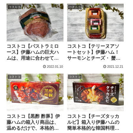
コストコ
コストコ
コストコ【パストラミロ
コストコ【テリーヌアソ
ース】伊藤ハムの巨大ハ
ートセット】伊藤ハム！
ムは、用途に合わせてカ
サーモンとチーズ・ 蟹と
ットでき、とっても美味
パルメザン・ アボカドと
2022.01.10
2021.12.21
しい商品です。
ソーセージの3種セット
コストコ
コストコ
コストコ【黒酢 酢豚】伊
コストコ【チーズタッカ
藤ハムの箱入り商品は、
ルビ】箱入り伊藤ハムの
温めるだけで、本格的な
簡単本格的な韓国料理