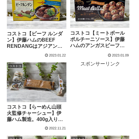
コストコ【ミートボール
コストコ【ビーフ ルンダ
ポルチーニソース】伊藤
ン】伊藤ハムのBEEF
ハムのアンガスビーフ入
RENDANGはアジアンテ
り濃厚ソースが美味しい
イストが頂けるレトルト
2023.01.22
2023.01.09
Meat Balls
商品です。
スポンサーリンク
コストコ
コストコ【らーめん山頭
火監修チャーシュー】伊
藤ハム製造。400g入り厚
切りにして贅沢にいただ
2022.11.21
きます！
コストコ
コストコ