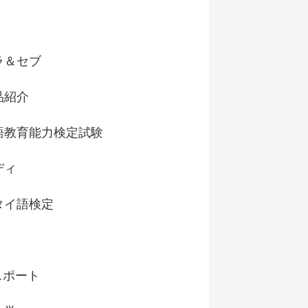
ラ＆セブ
品紹介
語教育能力検定試験
ディ
タイ語検定
スポート