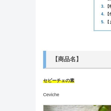
【
【
【
【商品名】
セビーチェの素
Ceviche