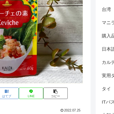
台湾
マニ
購入
日本
カル
実用
タイ
はてブ
LINE
コピー
ITパ
2022.07.25