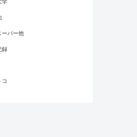
大学
他
スーパー他
記録
トコ