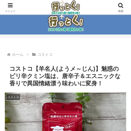
コストコ大好き家族がイチ押商品紹介！！
メニュー
検索
ホーム
コストコ
コストコ【羊名人(ようメ～じん)】魅惑の
ピリ辛クミン塩は、唐辛子＆エスニックな
香りで異国情緒漂う味わいに変身！
コストコ