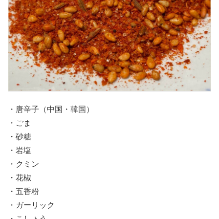
・唐辛子（中国・韓国）
・ごま
・砂糖
・岩塩
・クミン
・花椒
・五香粉
・ガーリック
・こしょう