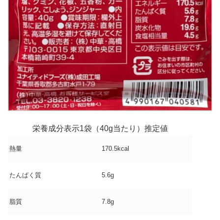
栄養成分表示1袋（40g当たり）推定値
熱量
170.5kcal
たんぱく質
5.6g
脂質
7.8g