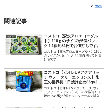
rtom
関連記事
コストコ【森永アロエヨーグル
コストコ
ト】118ｇのサイズが6個パッ
ク！1個約81円でお値打ちです。
コストコ【森永アロエヨーグルト】118ｇ
のサイズが6個パック！1個約81円でお値
打ちです。
コストコ【ビオレUVアクアリッ
コストコ
チ ウォータリーエッセンス】花
王の世界初！日焼け止め85g×2個
セットをセールで購入
コストコ【ビオレUVアクアリッチ ウォ
ータリーエッセンス】花王の世界初！日
焼け止め85g×2個セットをセールで購入