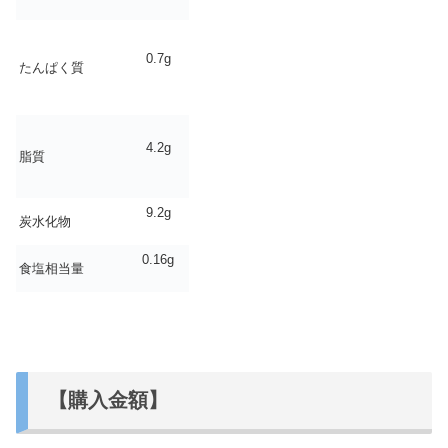
0.7g
たんぱく質
4.2g
脂質
9.2g
炭水化物
0.16g
食塩相当量
【購入金額】