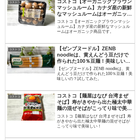
コストコ【オーガニックブラウン
コストコ
マッシュルーム】カナダ産の新鮮
なマッシュルームはオーガニック
商品です。
コストコ【オーガニックブラウンマッシ
ュルーム】カナダ産の新鮮なマッシュル
ームはオーガニック商品です。
【ゼンブヌードル】ZENB
コストコ
noodleは、黄えんどう豆だけで
作られた100％豆麺！美味しい
の？試してみた。
【ゼンブヌードル】ZENB noodleは、黄
えんどう豆だけで作られた100％豆麺！美
味しいの？試してみた。
コストコ【麺屋はなび 台湾まぜ
コストコ
そば】寿がきやから出た極太中華
麺の混ぜそばがこってり味で美味
しい！
コストコ【麺屋はなび 台湾まぜそば】寿
がきやから出た極太中華麺の混ぜそばが
こってり味で美味しい！