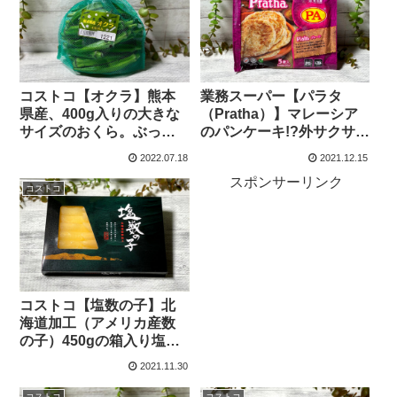
コストコ【オクラ】熊本
業務スーパー【パラタ
県産、400g入りの大きな
（Pratha）】マレーシア
サイズのおくら。ぶっか
のパンケーキ!?外サクサ
け丼が美味しかった！
ク、中もちもちでとって
2022.07.18
2021.12.15
も美味しいです。
スポンサーリンク
コストコ
コストコ【塩数の子】北
海道加工（アメリカ産数
の子）450gの箱入り塩数
の子は、贈答用にもおす
2021.11.30
すめです。
コストコ
コストコ