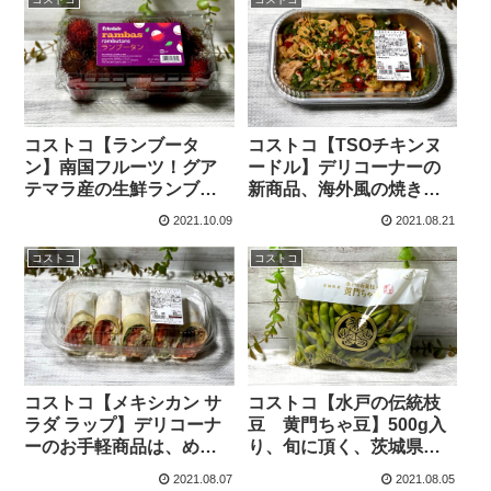
コストコ【ランブータ
コストコ【TSOチキンヌ
ン】南国フルーツ！グア
ードル】デリコーナーの
テマラ産の生鮮ランブー
新商品、海外風の焼きそ
タンをゲットしてきまし
ばは、チョイ辛で美味し
2021.10.09
2021.08.21
た。
いです。
コストコ
コストコ
コストコ【メキシカン サ
コストコ【水戸の伝統枝
ラダ ラップ】デリコーナ
豆 黄門ちゃ豆】500g入
ーのお手軽商品は、めち
り、旬に頂く、茨城県産
ゃ美味しい＆ハラペーニ
の枝豆は、名前も味も最
2021.08.07
2021.08.05
ョ入りで激辛です。
高でした！