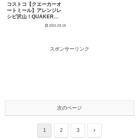
コストコ【クエーカーオ
ートミール】アレンジレ
シピ沢山！QUAKER
OATSのアメリカ産オーツ
2021.03.18
麦とカナダ産業務スーパ
ーのオーツ麦使用
スポンサーリンク
次のページ
次
1
2
3