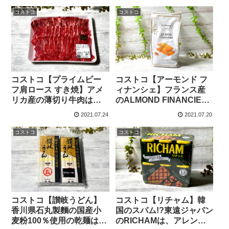
コストコ
コストコ
コストコ【プライムビー
コストコ【アーモンド フ
フ肩ロース すき焼】アメ
ィナンシェ】フランス産
リカ産の薄切り牛肉は、
のALMOND FINANCIERS
コスパ最高のすき焼き用
は、海外気分が味わえる
2021.07.24
2021.07.20
です。
焼菓子です。
コストコ
コストコ
コストコ【讃岐うどん】
コストコ【リチャム】韓
香川県石丸製麵の国産小
国のスパム!?東遠ジャパン
麦粉100％使用の乾麺は、
のRICHAMは、アレンジ