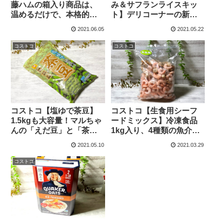
藤ハムの箱入り商品は、
み＆サフランライスキッ
温めるだけで、本格的な
ト】デリコーナーの新商
酢豚がいただけます。
品！フランスの料理が家
2021.06.05
2021.05.22
庭で簡単に調理出来ま
す。
コストコ
コストコ
コストコ【塩ゆで茶豆】
コストコ【生食用シーフ
1.5kgも大容量！マルちゃ
ードミックス】冷凍食品
んの「えだ豆」と「茶
1kg入り、4種類の魚介類
豆」比べてみました。
が入って使い勝手最高！
2021.05.10
2021.03.29
コストコ