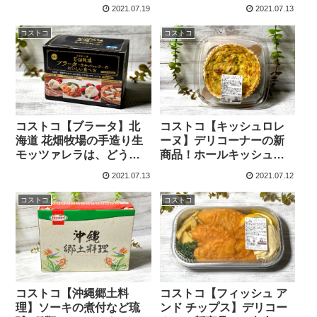
ツルツルでとっても美味
色々保存食にも便利で
2021.07.19
2021.07.13
しいです。
す。
コストコ
コストコ
コストコ【ブラータ】北
コストコ【キッシュロレ
海道 花畑牧場の手造り生
ーヌ】デリコーナーの新
モッツァレラは、どうや
商品！ホールキッシュで
って食べるの？
お家レストランがこれで
2021.07.13
2021.07.12
オシャレになりました！
コストコ
コストコ
コストコ【沖縄郷土料
コストコ【フィッシュ ア
理】ソーキの煮付など琉
ンド チップス】デリコー