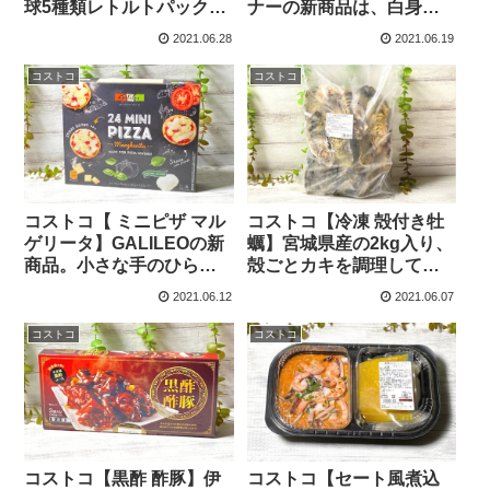
球5種類レトルトパック
ナーの新商品は、白身魚
が、ギフトにも便利な箱
のフライとポテトの
2021.06.28
2021.06.19
入りです。
FISH&CHIPSのセットで
す。
コストコ
コストコ
コストコ【 ミニピザ マル
コストコ【冷凍 殻付き牡
ゲリータ】GALILEOの新
蠣】宮城県産の2kg入り、
商品。小さな手のひらサ
殻ごとカキを調理してみ
イズの食べやすいPIZZAは
ました。オススメの食べ
2021.06.12
2021.06.07
お子様にもぴったり！
方は？
コストコ
コストコ
コストコ【黒酢 酢豚】伊
コストコ【セート風煮込